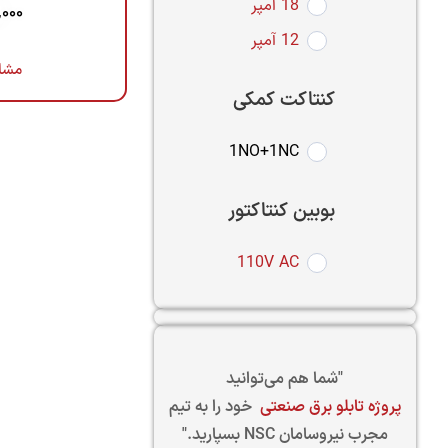
18 آمپر
,000
12 آمپر
مشا
کنتاکت کمکی
1NO+1NC
بوبین کنتاکتور
110V AC
"شما هم می‌توانید
پروژه تابلو برق صنعتی
خود را به تیم
مجرب نیروسامان NSC بسپارید."