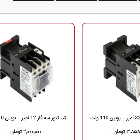
تیم فروش
تیم فروش
پشتیبانی مالی
مشتریان جدید- پشتیبانی فروش
021-22022923 | داخلی 2
س
تماس
کنتاکتور سه فاز 12 آمپر – بوبین 110 ولت
3,858
تومان
2,000,000
تومان