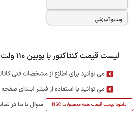
ویدیو آموزشی
لیست قیمت کنتاکتور با بوبین 110 ولت - خرداد 1405
می توانید برای اطلاع از مشخصات فنی کاتالوگ
می توانید با استفاده از فیلتر ابتدای صفحه
تیم فروش
در صورت هر گونه ابهام و سوال با ما در تم
دانلود لیست قیمت همه محصولات NSC
مشتریان جدید- پشتیبانی فروش
021-22022923 | داخلی 2