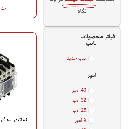
مشا
نگاه
فیلتر محصولات
تایپ
تیپ جدید
آمپر
40 آمپر
32 آمپر
25 آمپر
کنتاکتور سه فاز 9 آمپر – بوبین 110 ولت
9 آمپر