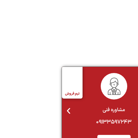
تیم فروش
مشاوره فنی
نمایندگان فروش - پ
09133597243
021-22022923 | داخلی 1