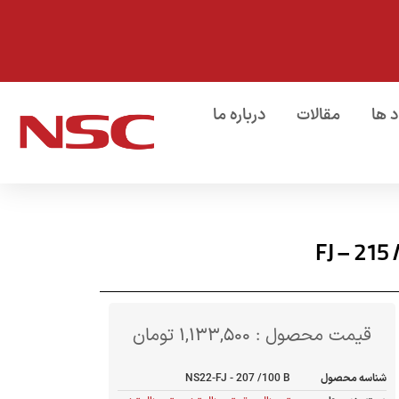
د ها
مقالات
درباره ما
قیمت محصول :
1,133,500
تومان
شناسه محصول
NS22-FJ - 207 /100 B