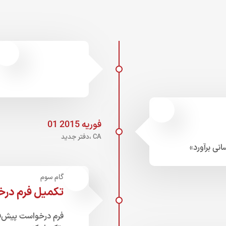
01 فوریه 2015
دفتر جدید، CA
نی برآورد»
گام سوم
تکمیل فرم در
فرم درخواست پیش‌فا