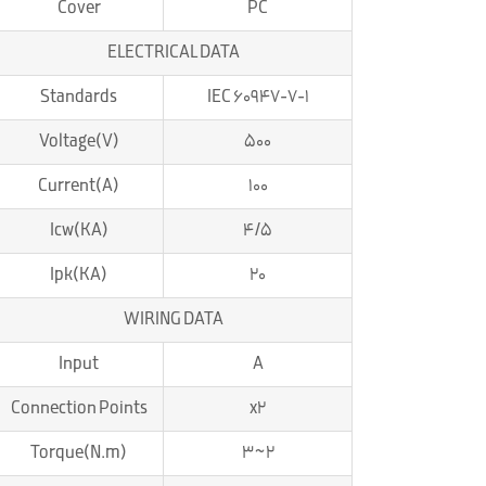
Cover
PC
ELECTRICAL DATA
Standards
IEC 60947-7-1
Voltage(V)
500
Current(A)
100
Icw(KA)
4/5
Ipk(KA)
20
WIRING DATA
Input
A
Connection Points
x2
Torque(N.m)
2~3