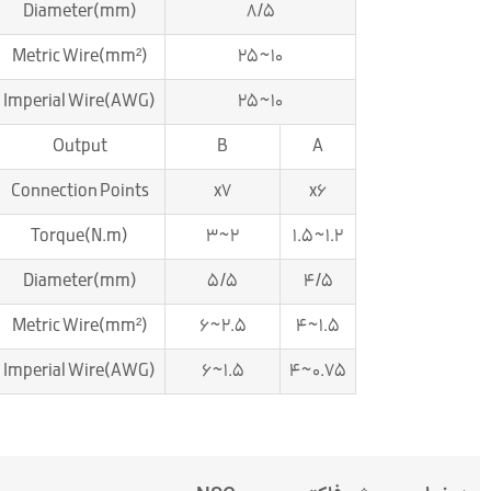
Diameter(mm)
8/5
Metric Wire(mm²)
10~25
Imperial Wire(AWG)
10~25
Output
B
A
Connection Points
x7
x6
Torque(N.m)
2~3
1.2~1.5
Diameter(mm)
5/5
4/5
Metric Wire(mm²)
2.5~6
1.5~4
Imperial Wire(AWG)
1.5~6
0.75~4