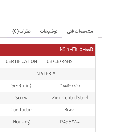
مشخصات فنی
توضیحات
نظرات (0)
NS22-FJ215-100B
CERTIFICATION
CB/CE/RoHS
MATERIAL
Size(mm)
50x130x50
Screw
Zinc-Coated Steel
Conductor
Brass
Housing
PA66/V-0