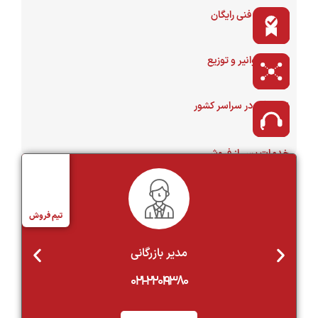
تیم فروش
مشاوره فنی
09133597243