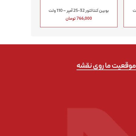
بوبين كنتاكتور 32-25 آمپر – 110 ولت
766,000
تومان
وقعیت ما روی نقشه