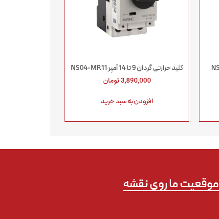
ا 25 آمپر NS04-
کلید حرارتی گردان 9 تا 14 آمپر NS04-MR11
3,890,000
تومان
افزودن به سبد خرید
وقعیت ما روی نقشه