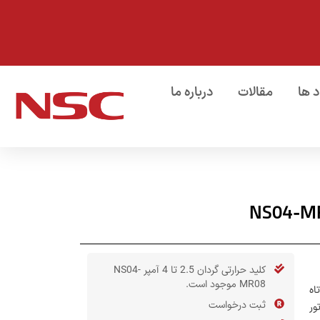
د ها
مقالات
درباره ما
کلید حرارتی گردان 2.5 تا 4 آمپر NS04-
MR08 موجود است.
اه
ثبت درخواست
ور