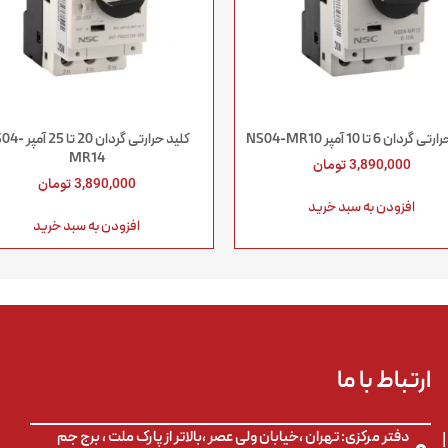
ردان 6 تا 10 آمپر NS04-MR10
کلید حرارتی گردان 20 ت
MR14
3,890,000
تومان
3,890,000
تومان
افزودن به سبد خرید
افزودن به سبد خرید
م
ارتباط با ما
دفتر مرکزی: تهران ،خیابان ولی عصر ،بالاتر از پارک ملت ، برج جم