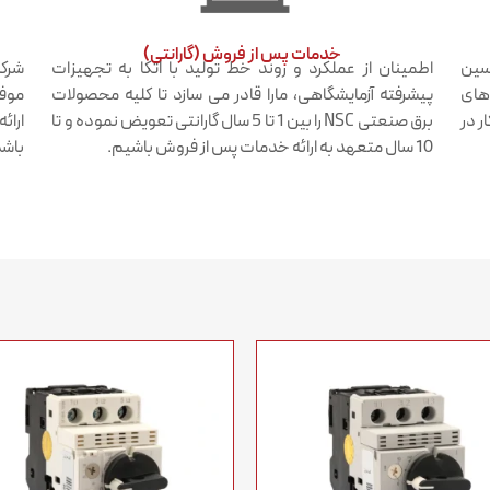
خدمات پس از فروش (گارانتی)​
دسین
اطمینان از عملکرد و روند خط تولید با اتکا به تجهیزات
شرکت
 های
پیشرفته آزمایشگاهی، مارا قادر می سازد تا کلیه محصولات
موفق
ر در
برق صنعتی NSC را بین 1 تا 5 سال گارانتی تعویض نموده و تا
ارائ
10 سال متعهد به ارائه خدمات پس از فروش باشیم.
باشد