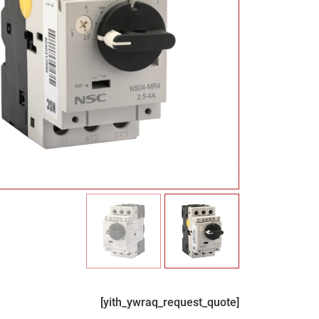
[yith_ywraq_request_quote]