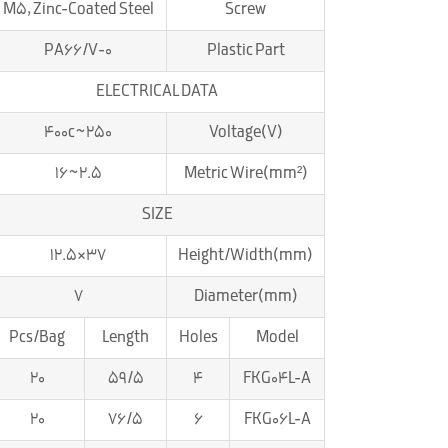
M5, Zinc-Coated Steel
Screw
PA66/V-0
Plastic Part
ELECTRICAL DATA
250~400c
Voltage(V)
2.5~16
Metric Wire(mm²)
SIZE
37×12.5
Height/Width(mm)
7
Diameter(mm)
Pcs/Bag
Length
Holes
Model
20
59/5
4
FKG04L-A
20
76/5
6
FKG06L-A