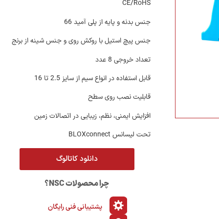
CE/RoHS
جنس بدنه و پایه از پلی آمید 66
جنس پیچ استیل با روکش روی و جنس شینه از برنج
تعداد خروجی 8 عدد
قابل استفاده در انواع سیم از سایز 2.5 تا 16
قابلیت نصب روی سطح
تیم فروش
تیم فروش
افزایش ایمنی، نظم، زیبایی در اتصالات زمین
شتیبانی فروش
مدیر بازرگانی
تحت لیسانس BLOXconnect
۰۲۱-۲۲۰۱۹۳۸۰
دانلود کاتالوگ
تماس
س
چرا محصولات NSC؟
پشتیبانی فنی رایگان