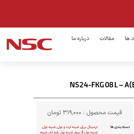
د ها
مقالات
درباره ما
قیمت محصول :
319,000
تومان
دسته بندی ها
ترمینال برق
,
شینه ارت و نول
,
شینه نول
,
شینه نول 8 پیچ
,
شینه نول پایه دار
,
شینه