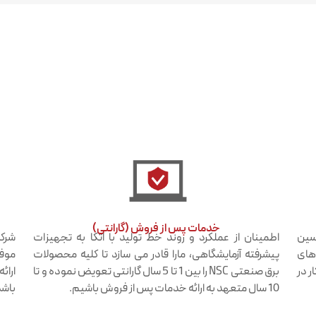
خدمات پس از فروش (گارانتی)​
دسین
اطمینان از عملکرد و روند خط تولید با اتکا به تجهیزات
شرکت
 های
پیشرفته آزمایشگاهی، مارا قادر می سازد تا کلیه محصولات
موفق
ر در
برق صنعتی NSC را بین 1 تا 5 سال گارانتی تعویض نموده و تا
ارائ
10 سال متعهد به ارائه خدمات پس از فروش باشیم.
باشد