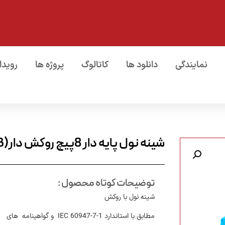
نمایندگی
دانلود ها
کاتالوگ
پروژه ها
رویدا
شینه نول پایه دار 8پیچ روکش دار(NS24-FKG 08 L – A(B
توضیحات کوتاه محصول :
شینه نول با روکش
مطابق با استاندارد IEC 60947-7-1 و گواهینامه های