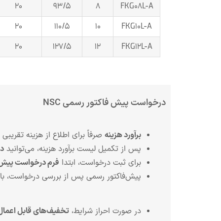
20
93/5
8
FKG08L-A
20
110/5
10
FKG10L-A
20
127/5
12
FKG12L-A
درخواست پیش فاکتور رسمی NSC
برآورد هزینه
صرفاً برای اطلاع از هزینه تقریبی 
پس از تکمیل لیست برآورد هزینه، می‌توانید
در
برای ثبت درخواست، ابتدا
فرم درخواست پیش‌ف
پیش‌فاکتور رسمی پس از بررسی درخواست، با
در صورت احراز شرایط،
تخفیف‌های قابل اعمال