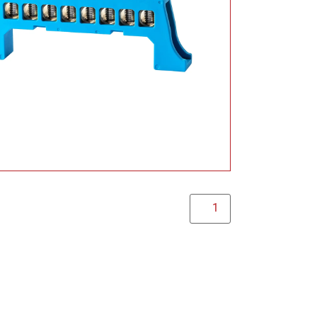
مشتریان جدید- پ
021-22022923 | داخلی 2
تما