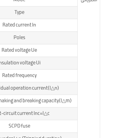
الکتریکی
Mode
Type
Rated current In
Poles
Rated voltage Ue
nsulation voltage Ui
Rated frequency
idual operation current(I△n)
making and breaking capacity(I△m)
-circuit current Inc=I△c
SCPD fuse