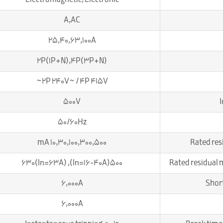
Electromagnetic, Electronic
A,AC
25,40,63,100A
2P(1P+N),4P(3P+N)
2P 240V~ / 4P 415V~
500V
I
50/60Hz
10,30,100,300,500 mA
Rated res
500(In=16-40A), 630(In=63A)
Rated residual 
6,000A
Short
6,000A