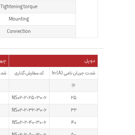
Tightening torque
Mounting
Connection
دو پل
چها
شدت جریان نامی In (A)
کد سفارش گذاری
شدت ج
16
NS02-2-25-30-6
25
NS02-2-32-30-6
32
NS02-2-40-30-6
40