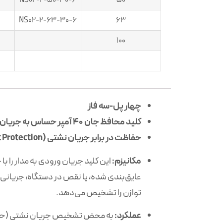
NS02-2-50-30-6
50
NS02-2-63-30-6
63
100
چهار پل-سه فاز
کلید محافظ جان 40 آمپر حساس به جریان نشتی 30 میلی آمپر و قدرت قطع 6 و 10 کیلو آمپر
حفاظت در برابر جریان نشتی (Leakage Current Protection):
مکانیزم:
این کلید جریان ورودی به مدار را با
عایق‌بندی شده، یا نقص در دستگاه، جریانی 
توازن را تشخیص می‌دهد.
عملکرد:
به محض تشخیص جریان نشتی (حتی در ح