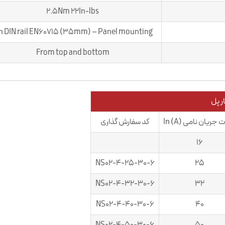
2.5Nm 22In-lbs
n DIN rail EN60715 (35mm) – Panel mounting
From top and bottom
ر پل
ریان نامی In (A)
کد سفارش گذاری
16
NS02-4-25-30-6
25
NS02-4-32-30-6
32
NS02-4-40-30-6
40