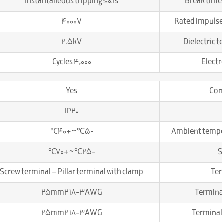
Instantaneous tripping ≤0.1s
Break time
4000V
Rated impulse
2.5kV
Dielectric t
4,000 Cycles
Elect
Yes
Con
IP20
-5℃~+40℃
Ambient tempe
-25℃~+70℃
S
Screw terminal – Pillar terminal with clamp
Ter
25mm2 18-3AWG
Termina
25mm2 18-3AWG
Terminal