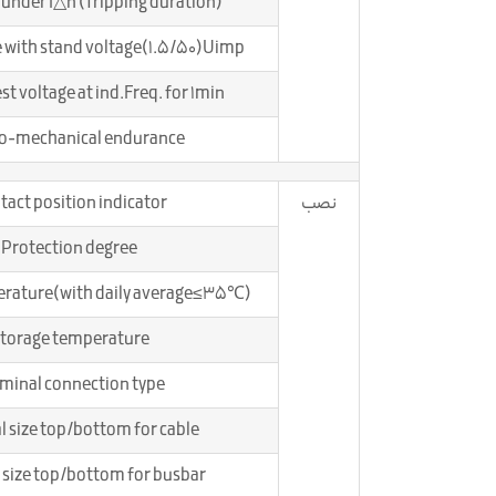
 under I△n (Tripping duration)
 with stand voltage(1.5/50)Uimp
est voltage at ind.Freq. for 1min
ro-mechanical endurance
نصب
tact position indicator
Protection degree
rature(with daily average≤35℃)
torage temperature
minal connection type
l size top/bottom for cable
 size top/bottom for busbar