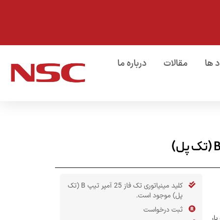
د ها
مقالات
درباره ما
کلید مینیاتوری تک فاز 25 آمپر تیپ B (تک
پل) موجود است.
ثبت درخواست
بار