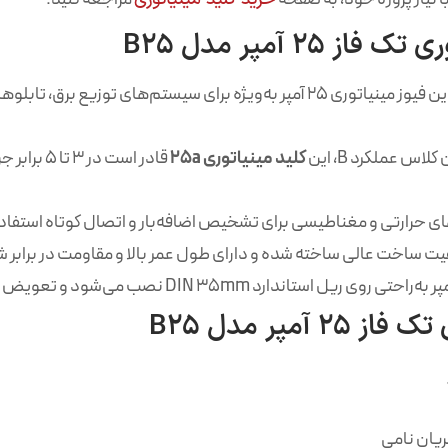
2 آمپر مدل B25
حفاظت کامل از مدارهای الکتریکی متوسط: این فیوز مینیاتوری ۲۵ آمپر به‌ویژه
اس عملکرد B، این
کلید مینیاتوری 25a
قادر است د
های حرارتی و مغناطیسی برای تشخیص اضافه‌بار و اتصال کوتاه استفاده
مپر مدل B25