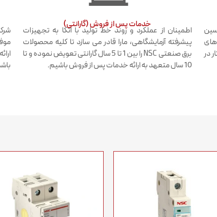
خدمات پس از فروش (گارانتی)​
دسین
اطمینان از عملکرد و روند خط تولید با اتکا به تجهیزات
شرکت
 های
پیشرفته آزمایشگاهی، مارا قادر می سازد تا کلیه محصولات
موفق
ر در
برق صنعتی NSC را بین 1 تا 5 سال گارانتی تعویض نموده و تا
ارائ
10 سال متعهد به ارائه خدمات پس از فروش باشیم.
باشد