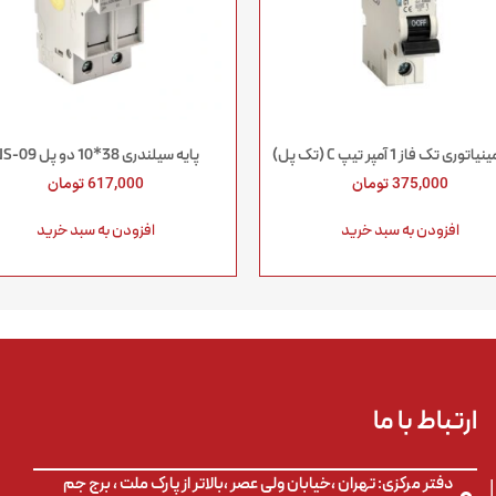
وری تک فاز 1 آمپر تیپ C (تک پل)
پایه سیلندری 38*10 دو پل NS-09
375,000
تومان
617,000
تومان
افزودن به سبد خرید
افزودن به سبد خرید
م
ارتباط با ما
دفتر مرکزی: تهران ،خیابان ولی عصر ،بالاتر از پارک ملت ، برج جم