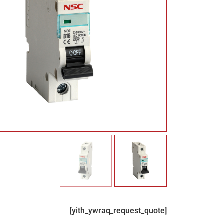
[yith_ywraq_request_quote]