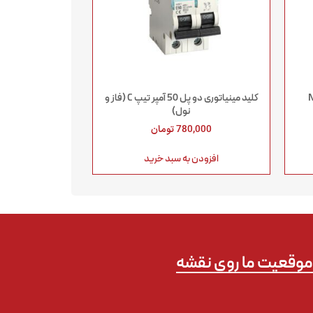
کلید مینیاتوری دو پل 50 آمپر تیپ C (فاز و
نول)
780,000
تومان
افزودن به سبد خرید
وقعیت ما روی نقشه