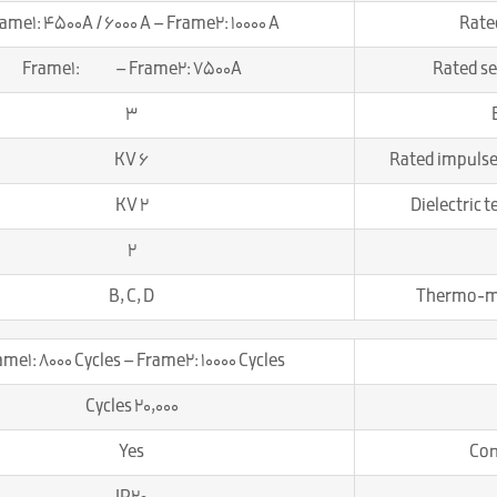
ame1: 4500A / 6000 A – Frame2: 10000 A
Rated
Frame1: – Frame2: 7500A
Rated se
3
6 KV
Rated impulse
2 KV
Dielectric t
2
B, C, D
Thermo-mag
ame1: 8000 Cycles – Frame2: 10000 Cycles
20,000 Cycles
Yes
Con