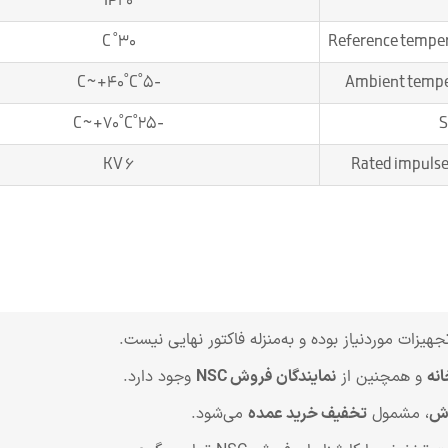
IP20
30˚ C
Reference tempera
-5˚C~+40˚C
Ambient temper
-25˚C~+70˚C
S
6 KV
Rated impulse
جهیزات موردنیاز بوده و به‌منزله فاکتور نهایی نیست.
انه
و همچنین از
نمایندگان فروش NSC
وجود دارد.
رش
، مشمول
تخفیف خرید عمده
می‌شود.