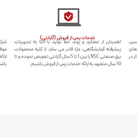
خدمات پس از فروش (گارانتی)​
دسین
اطمینان از عملکرد و روند خط تولید با اتکا به تجهیزات
شرکت
 های
پیشرفته آزمایشگاهی، مارا قادر می سازد تا کلیه محصولات
موفق
ر در
برق صنعتی NSC را بین 1 تا 5 سال گارانتی تعویض نموده و تا
ارائ
10 سال متعهد به ارائه خدمات پس از فروش باشیم.
باشد