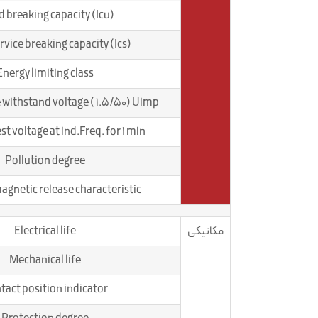
 breaking capacity (Icu)
rvice breaking capacity (Ics)
Energy limiting class
 withstand voltage ( 1.5/50) Uimp
est voltage at ind.Freq. for 1 min
Pollution degree
netic release characteristic
مکانیکی
Electrical life
Mechanical life
tact position indicator