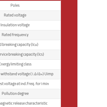
Poles
Rated voltage
Insulation voltage
Rated frequency
 breaking capacity (Icu)
rvice breaking capacity (Ics)
Energy limiting class
 withstand voltage ( 1.5/50) Uimp
est voltage at ind.Freq. for 1 min
Pollution degree
netic release characteristic