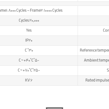
ame1: 8000 Cycles – Frame2: 10000 Cycles
20,000 Cycles
Yes
Con
IP20
30˚ C
Reference tempera
-5˚C~+40˚C
Ambient temper
-25˚C~+70˚C
S
6 KV
Rated impulse