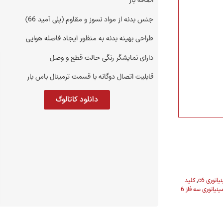
اضافه بار
جنس بدنه از مواد نسوز و مقاوم (پلی آمید 66)
طراحی بهینه بدنه به منظور ایجاد فاصله هوایی
دارای نمایشگر رنگی حالت قطع و وصل
قابلیت اتصال دوگانه با قسمت ترمینال باس بار
تیم فروش
تیم فروش
دانلود کاتالوگ
نمایندگان فروش - پشتیبانی مالی
0
021-22022923 | داخلی 1
تماس
اتوری c6
,
کلید
کلید مینیاتوری سه فاز 6