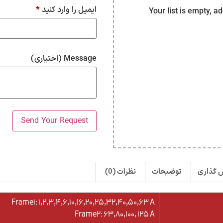
ایمیل را وارد کنید
*
Your list is empty, a
Message
(اختیاری)
ش گذاری
توضیحات
نظرات (0)
Frame1: 1,2,3,4,6,10,16,20,25,32,40,50,63 A
Frame2: 63,80,100, 125 A