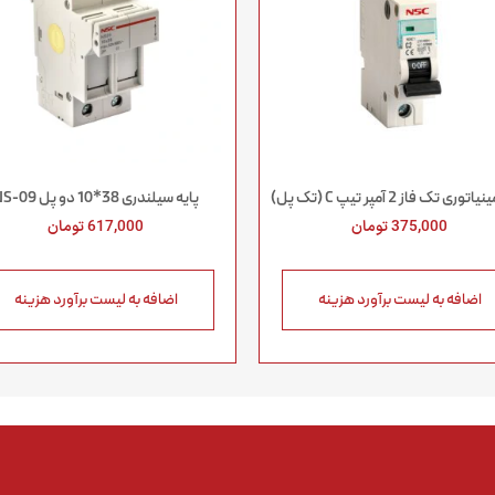
وری تک فاز 2 آمپر تیپ C (تک پل)
پایه سیلندری 38*10 دو پل NS-09
375,000
تومان
617,000
تومان
اضافه به لیست برآورد هزینه
اضافه به لیست برآورد هزینه