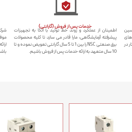
خدمات پس از فروش (گارانتی)​
دسین
اطمینان از عملکرد و روند خط تولید با اتکا به تجهیزات
شرکت
 های
پیشرفته آزمایشگاهی، مارا قادر می سازد تا کلیه محصولات
موفق
ر در
برق صنعتی NSC را بین 1 تا 5 سال گارانتی تعویض نموده و تا
ارائ
10 سال متعهد به ارائه خدمات پس از فروش باشیم.
باشد