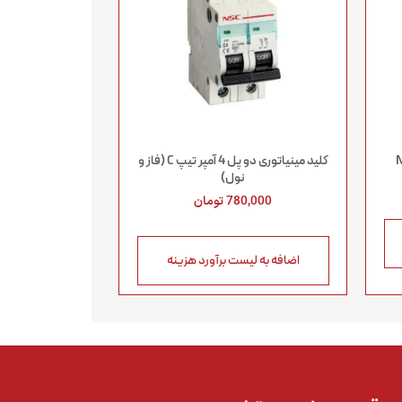
کلید مینیاتوری دو پل 4 آمپر تیپ C (فاز و
نول)
780,000
تومان
اضافه به لیست برآورد هزینه