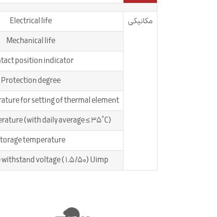
مکانیکی
Electrical life
Mechanical life
tact position indicator
Protection degree
ture for setting of thermal element
ature (with daily average ≤ 35˚C)
torage temperature
 withstand voltage ( 1.5/50) Uimp