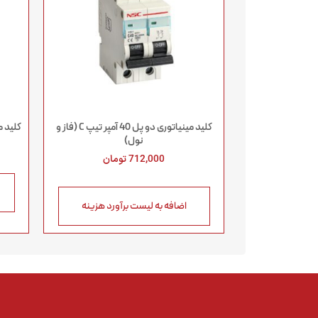
کلید مینیاتوری دو پل 40 آمپر تیپ C (فاز و
کلید مینیات
نول)
712,000
تومان
اضافه به لیست برآورد هزینه