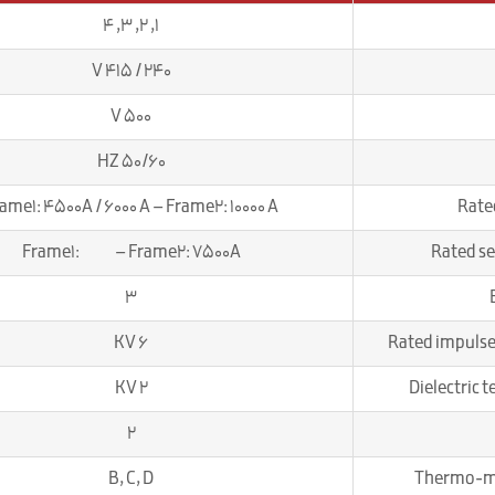
1, 2, 3, 4
240 / 415 V
500 V
50/60 HZ
ame1: 4500A / 6000 A – Frame2: 10000 A
Rated
Frame1: – Frame2: 7500A
Rated se
3
6 KV
Rated impulse
2 KV
Dielectric t
2
B, C, D
Thermo-mag