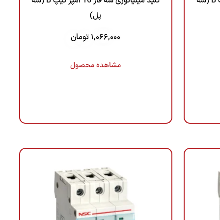
کلید مینیاتوری سه فاز 50 آمپر تیپ B (سه
کلید مینیاتوری سه فاز 16 آمپر تیپ B (سه
پل)
1,066,000
تومان
مشاهده محصول