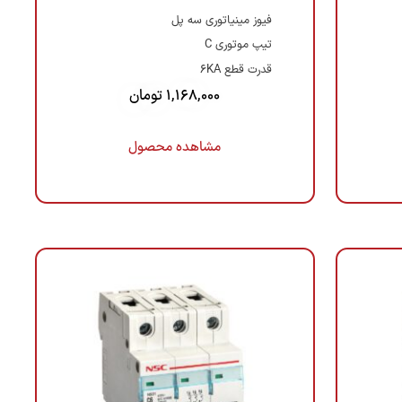
فیوز مینیاتوری سه پل
تیپ موتوری C
قدرت قطع 6KA
1,168,000
تومان
مشاهده محصول