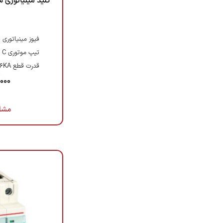
فیوز مینیاتوری 
تیپ موتوری C
قدرت قطع 6KA
,000
مشا