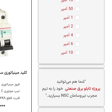
16 آمپر
50 آمپر
1 آمپر
2 آمپر
4 آمپر
6 آمپر
10 آمپر
کلید مینیاتوری سه فاز 2 آمپرتیپ 
"شما هم می‌توانید
فیوز مینیاتوری 
پروژه تابلو برق صنعتی
خود را به تیم
تیپ موتوری C
مجرب نیروسامان NSC بسپارید."
قدرت قطع 6KA
,000