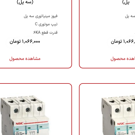
پل)
(سه پل)
سه پل
فیوز مینیاتوری سه پل
تیپ موتوری C
قدرت قطع 6KA
1,066
تومان
1,066,000
تومان
هده محصول
مشاهده محصول