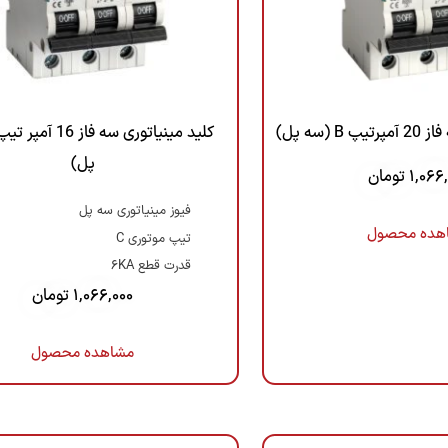
 (سه پل)
پل)
1,066
تومان
فیوز مینیاتوری سه پل
هده محصول
تیپ موتوری C
قدرت قطع 6KA
1,066,000
تومان
مشاهده محصول