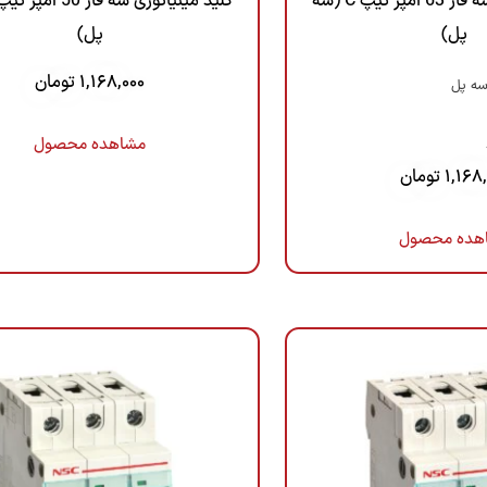
کلید مینیاتوری سه فاز 63 آمپر تیپ C (سه
پل)
پل)
1,168,000
تومان
سه پل
مشاهده محصول
1,168
تومان
هده محصول