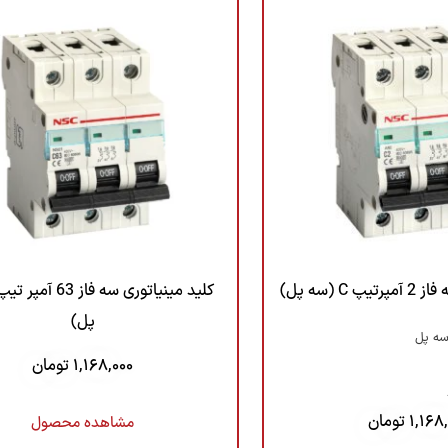
C (سه پل)
پل)
سه پل
1,168,000
تومان
1,168
تومان
مشاهده محصول