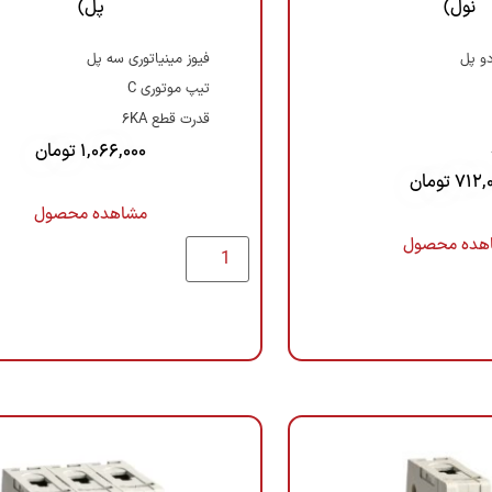
نول)
پل)
دو پل
فیوز مینیاتوری سه پل
تیپ موتوری C
قدرت قطع 6KA
1,066,000
تومان
712,
تومان
مشاهده محصول
هده محصول