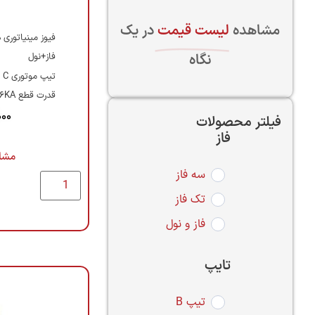
مشاهده
لیست قیمت
در یک
فیوز مینیاتوری 
نگاه
فاز+نول
تیپ موتوری C
قدرت قطع 6KA
000
فیلتر محصولات
فاز
مشا
سه فاز
تک فاز
فاز و نول
تایپ
تیپ B