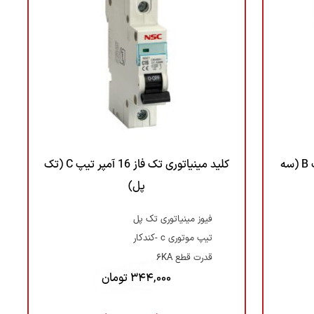
کلید مینیاتوری سه فاز 16 آمپر تیپ B (سه
کلید مینیاتوری تک فاز 16 آمپر تیپ C (تک
پل)
فیوز مینیاتوری تک پل
تیپ موتوری c -کندکار
قدرت قطع 6KA
344,000
تومان