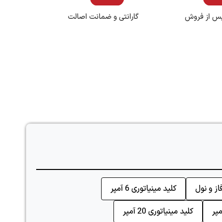
س از فروش
گارانتی و ضمانت اصالت
از و نول
کلید مینیاتوری 6 آمپر
کلید مینیاتوری 20 آمپر