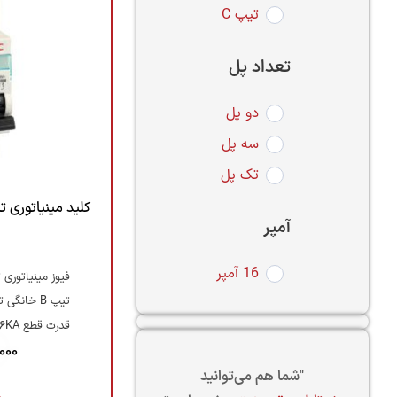
تیپ C
تعداد پل
دو پل
سه پل
تک پل
آمپر
16 آمپر
فیوز مینیاتوری
تیپ B خانگی تندکار
قدرت قطع 6KA
000
"شما هم می‌توانید