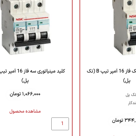
کلید مینیاتوری تک فاز 16 آمپر تیپ B (تک
پل)
پل)
1,066,000
تومان
 تک پل
مشاهده محصول
344,
تومان