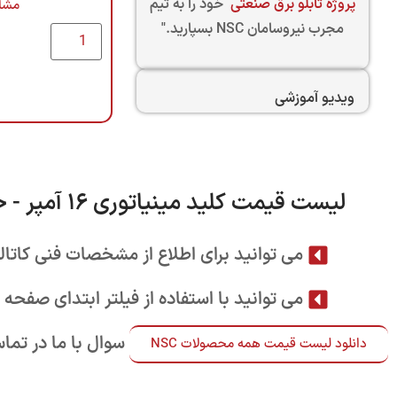
پروژه تابلو برق صنعتی
خود را به تیم
مشا
مجرب نیروسامان NSC بسپارید."
ویدیو آموزشی
لیست قیمت کلید مینیاتوری 16 آمپر - خرداد 1405
می توانید برای اطلاع از مشخصات فنی کاتالوگ
می توانید با استفاده از فیلتر ابتدای صفحه
تیم فروش
تیم فروش
در صورت هر گونه ابهام و سوال با ما در تم
دانلود لیست قیمت همه محصولات NSC
نمایندگان فروش - پشتیبانی مالی
021-22022923 | داخلی 1